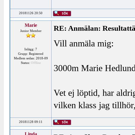
20181126 20:50
Marie
RE: Anmälan: Resultattä
Junior Member
Vill anmäla mig:
Inlägg: 7
Grupp: Registered
Medlem sedan: 2018-09
Status:
Offline
3000m Marie Hedlund 
Vet ej löptid, har aldr
vilken klass jag tillhör
20181128 09:11
Linda