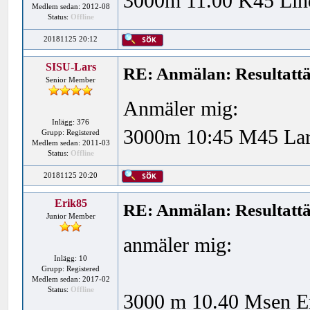
3000m 11.00 K45 Lind
Medlem sedan: 2012-08
Status:
Offline
20181125 20:12
SISU-Lars
RE: Anmälan: Resultattä
Senior Member
Anmäler mig:
Inlägg: 376
3000m 10:45 M45 Lars
Grupp: Registered
Medlem sedan: 2011-03
Status:
Offline
20181125 20:20
Erik85
RE: Anmälan: Resultattä
Junior Member
anmäler mig:
Inlägg: 10
Grupp: Registered
Medlem sedan: 2017-02
Status:
Offline
3000 m 10.40 Msen Er