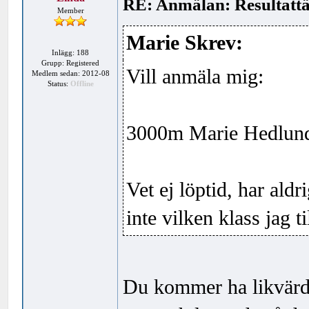
RE: Anmälan: Resultattä
Member
Marie Skrev:
Inlägg: 188
Grupp: Registered
Vill anmäla mig:
Medlem sedan: 2012-08
Status:
Offline
3000m Marie Hedlund
Vet ej löptid, har ald
inte vilken klass jag t
Du kommer ha likvärdig