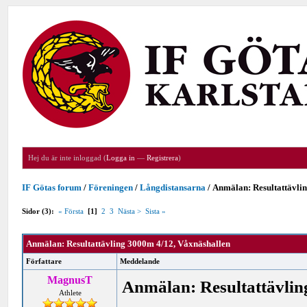
Hej du är inte inloggad (
Logga in
—
Registrera
)
IF Götas forum
/
Föreningen
/
Långdistansarna
/
Anmälan: Resultattävli
Sidor (3):
« Första
[1]
2
3
Nästa >
Sista »
Anmälan: Resultattävling 3000m 4/12, Våxnäshallen
Författare
Meddelande
MagnusT
Anmälan: Resultattävlin
Athlete