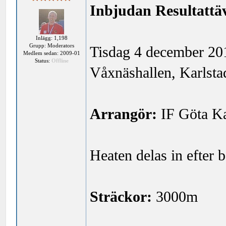
Inbjudan Resultatt
Inlägg: 1,198
Grupp: Moderators
Tisdag 4 december 20
Medlem sedan: 2009-01
Status:
Offline
Våxnäshallen, Karlsta
Arrangör:
IF Göta Ka
Heaten delas in efter
Sträckor:
3000m