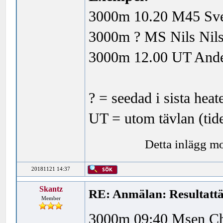
3000m 10.20 M45 Sven
3000m ? MS Nils Nils
3000m 12.00 UT Ander
? = seedad i sista heat
UT = utom tävlan (tide
Detta inlägg m
20181121 14:37
Skantz
RE: Anmälan: Resultattä
Member
3000m 09:40 Msen Chr