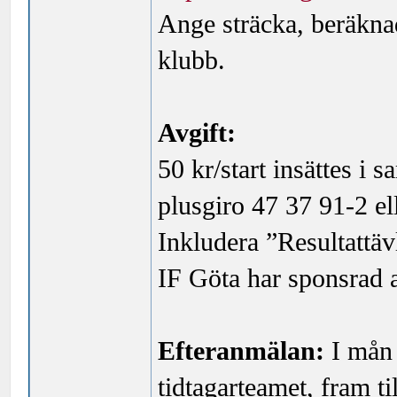
Ange sträcka, beräknad
klubb.
Avgift:
50 kr/start insättes 
plusgiro 47 37 91-2 e
Inkludera ”Resultattä
IF Göta har sponsrad 
Efteranmälan:
I mån 
tidtagarteamet, fram til