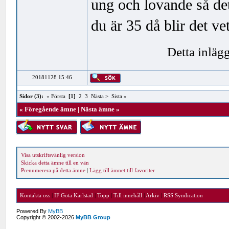
ung och lovande så det
du är 35 då blir det v
Detta inläg
20181128 15:46
Sidor (3):
« Första
[1]
2
3
Nästa >
Sista »
«
Föregående ämne
|
Nästa ämne
»
Visa utskriftsvänlig version
Skicka detta ämne till en vän
Prenumerera på detta ämne
|
Lägg till ämnet till favoriter
Kontakta oss
|
IF Göta Karlstad
|
Topp
|
Till innehåll
|
Arkiv
|
RSS Syndication
Powered By
MyBB
Copyright © 2002-2026
MyBB Group