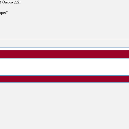
M Örebro 22år
oppet?