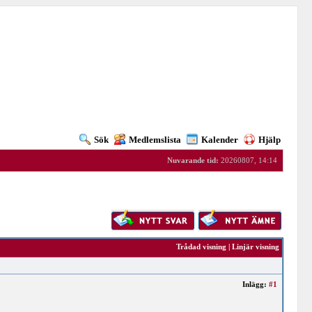
Sök
Medlemslista
Kalender
Hjälp
Nuvarande tid:
20260807, 14:14
Trådad visning
|
Linjär visning
Inlägg:
#1