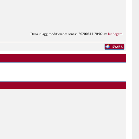
Detta inlägg modifierades senast: 20200611 20:02 av
lundegard
.