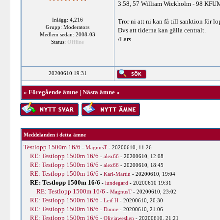
3.58, 57 William Wickholm - 98 KFU
Inlägg: 4,216
Tror ni att ni kan få till sanktion för l
Grupp: Moderators
Dvs att tiderna kan gälla centralt.
Medlem sedan: 2008-03
/Lars
Status:
Offline
20200610 19:31
«
Föregående ämne
|
Nästa ämne
»
Meddelanden i detta ämne
Testlopp 1500m 16/6
-
MagnusT
- 20200610, 11:26
RE: Testlopp 1500m 16/6
-
alex66
- 20200610, 12:08
RE: Testlopp 1500m 16/6
-
alex66
- 20200610, 18:45
RE: Testlopp 1500m 16/6
-
Karl-Martin
- 20200610, 19:04
RE: Testlopp 1500m 16/6
-
lundegard
- 20200610 19:31
RE: Testlopp 1500m 16/6
-
MagnusT
- 20200610, 23:02
RE: Testlopp 1500m 16/6
-
Leif H
- 20200610, 20:30
RE: Testlopp 1500m 16/6
-
Danne
- 20200610, 21:06
RE: Testlopp 1500m 16/6
-
Oliviaweslien
- 20200610, 21:21