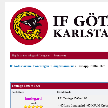
Hej du är inte inloggad (
Logga in
—
Registrera
)
IF Götas forum
/
Föreningen
/
Långdistansarna
/
Testlopp 1500m 16/6
Testlopp 1500m 16/6
Författare
Meddelande
lundegard
RE: Testlopp 1500m 16/6
Coach
4.45 Lars Lundegård - 65 KFUM Örebro