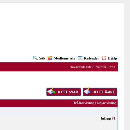
Sök
Medlemslista
Kalender
Hjälp
Nuvarande tid:
20260808, 06:51
Trådad visning
|
Linjär visning
Inlägg:
#1