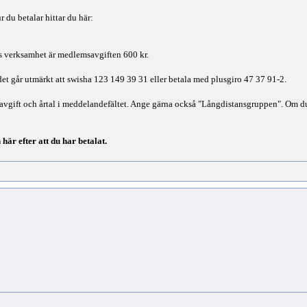
du betalar hittar du här:
ns verksamhet är medlemsavgiften 600 kr.
det går utmärkt att swisha 123 149 39 31 eller betala med plusgiro 47 37 91-2.
vgift och årtal i meddelandefältet. Ange gärna också "Långdistansgruppen". Om du
här efter att du har betalat.