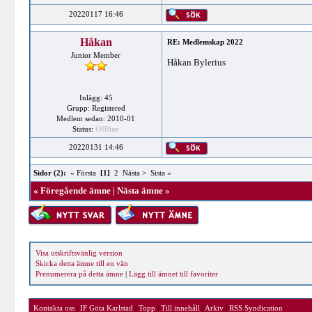
20220117 16:46
Håkan
RE: Medlemskap 2022
Junior Member
Håkan Bylerius
Inlägg: 45
Grupp: Registered
Medlem sedan: 2010-01
Status:
Offline
20220131 14:46
Sidor (2):
« Första
[1]
2
Nästa >
Sista »
«
Föregående ämne
|
Nästa ämne
»
Visa utskriftsvänlig version
Skicka detta ämne till en vän
Prenumerera på detta ämne
|
Lägg till ämnet till favoriter
Kontakta oss
|
IF Göta Karlstad
|
Topp
|
Till innehåll
|
Arkiv
|
RSS Syndication