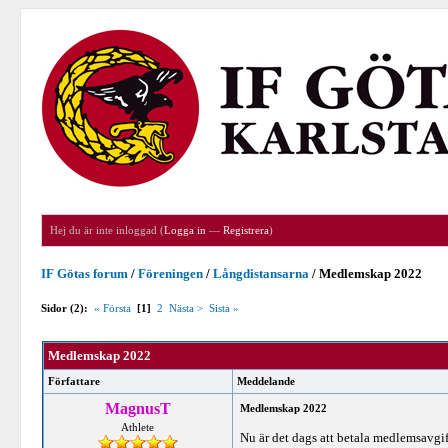
Hej du är inte inloggad (
Logga in
—
Registrera
)
IF Götas forum
/
Föreningen
/
Långdistansarna
/
Medlemskap 2022
Sidor (2):
« Första
[1]
2
Nästa >
Sista »
Medlemskap 2022
Författare
Meddelande
MagnusT
Medlemskap 2022
Athlete
Nu är det dags att betala medlemsavgif