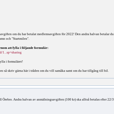
giften om du har betalat medlemsavgiften för 2022! Den andra halvan betalar du ti
amn och "Startmilen".
nom att fylla i följande formulär:
d/1...sp=sharing
ylla i formuläret!
ro så skriv gärna här i tråden om du vill samåka samt om du har tillgång till bil.
ll Örebro. Andra halvan av anmälningsavgiften (100 kr) ska alltså betalas efter 22/3