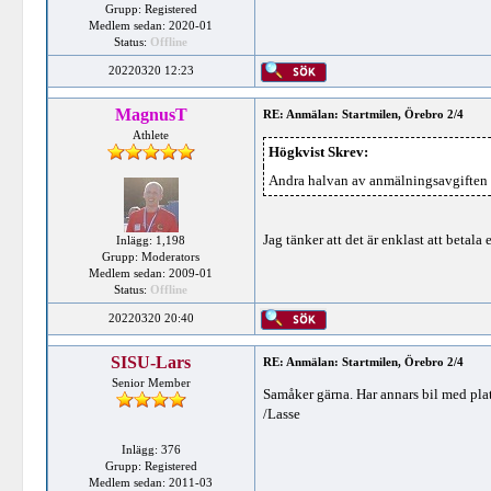
Grupp: Registered
Medlem sedan: 2020-01
Status:
Offline
20220320 12:23
MagnusT
RE: Anmälan: Startmilen, Örebro 2/4
Athlete
Högkvist Skrev:
Andra halvan av anmälningsavgiften (1
Jag tänker att det är enklast att beta
Inlägg: 1,198
Grupp: Moderators
Medlem sedan: 2009-01
Status:
Offline
20220320 20:40
SISU-Lars
RE: Anmälan: Startmilen, Örebro 2/4
Senior Member
Samåker gärna. Har annars bil med plats 
/Lasse
Inlägg: 376
Grupp: Registered
Medlem sedan: 2011-03