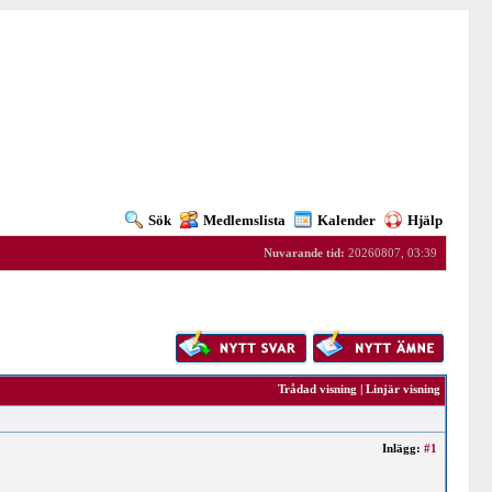
Sök
Medlemslista
Kalender
Hjälp
Nuvarande tid:
20260807, 03:39
Trådad visning
|
Linjär visning
Inlägg:
#1