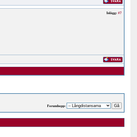
Inlägg:
#7
Forumhopp: