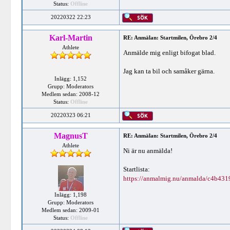
Status:
Offline
20220322 22:23
Karl-Martin
RE: Anmälan: Startmilen, Örebro 2/4
Athlete
Anmälde mig enligt bifogat blad.
Jag kan ta bil och samåker gärna.
Inlägg: 1,152
Grupp: Moderators
Medlem sedan: 2008-12
Status:
Offline
20220323 06:21
MagnusT
RE: Anmälan: Startmilen, Örebro 2/4
Athlete
Ni är nu anmälda!
Startlista:
https://anmalmig.nu/anmalda/c4b431
Inlägg: 1,198
Grupp: Moderators
Medlem sedan: 2009-01
Status:
Offline