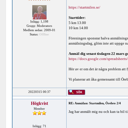
https://startmilen.se/
Starttider:
Inlägg: 1,198
5 km 13.00
Grupp: Moderators
10 km 14.00
Medlem sedan: 2009-01
Status:
Offline
Föreningen sponsrar halva anmälningsav
anmälningsdag, glöm inte att uppge n
Anmäl dig senast tisdagen 22 mars ge
https://docs.google.com/spreadsheets/
Hör av er om det är några problem att f
Vi planerar att åka gemensamt till Öreb
20220315 00:37
Högkvist
RE: Anmälan: Startmilen, Örebro 2/4
Member
Jag har anmält mig nu och kan ta bil ti
Inlägg: 71