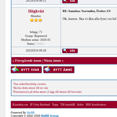
20220324 08:12
Högkvist
RE: Anmälan: Startmilen, Örebro 2/4
Member
Ok, kanon. Ska vi åka alla fyra i en bi
Inlägg: 71
Grupp: Registered
Medlem sedan: 2020-01
Status:
Offline
20220324 09:26
«
Föregående ämne
|
Nästa ämne
»
Visa utskriftsvänlig version
Skicka detta ämne till en vän
Prenumerera på detta ämne
|
Lägg till ämnet till favoriter
Kontakta oss
|
IF Göta Karlstad
|
Topp
|
Till innehåll
|
Arkiv
|
RSS Syndication
Powered By
MyBB
Copyright © 2002-2026
MyBB Group