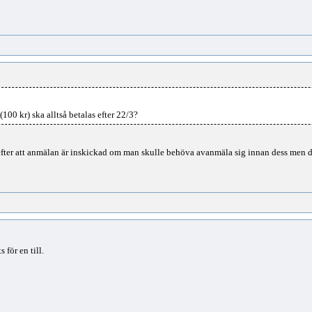
00 kr) ska alltså betalas efter 22/3?
la efter att anmälan är inskickad om man skulle behöva avanmäla sig innan dess men d
för en till.