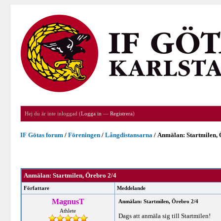
Hej du är inte inloggad (
Logga in
—
Registrera
)
IF Götas forum
/
Föreningen
/
Långdistansarna
/
Anmälan: Startmilen, 
Anmälan: Startmilen, Örebro 2/4
Författare
Meddelande
MagnusT
Anmälan: Startmilen, Örebro 2/4
Athlete
Dags att anmäla sig till Startmilen!