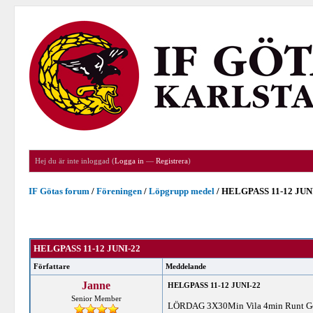
Hej du är inte inloggad (
Logga in
—
Registrera
)
IF Götas forum
/
Föreningen
/
Löpgrupp medel
/
HELGPASS 11-12 JUN
HELGPASS 11-12 JUNI-22
Författare
Meddelande
Janne
HELGPASS 11-12 JUNI-22
Senior Member
LÖRDAG 3X30Min Vila 4min Runt Gen