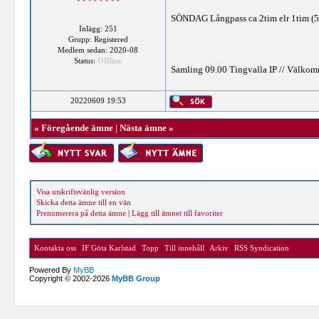
SÖNDAG Långpass ca 2tim elr 1tim (5
Inlägg: 251
Grupp: Registered
Medlem sedan: 2020-08
Status:
Offline
Samling 09.00 Tingvalla IP // Välkom
20220609 19:53
«
Föregående ämne
|
Nästa ämne
»
Visa utskriftsvänlig version
Skicka detta ämne till en vän
Prenumerera på detta ämne
|
Lägg till ämnet till favoriter
Kontakta oss
|
IF Göta Karlstad
|
Topp
|
Till innehåll
|
Arkiv
|
RSS Syndication
Powered By
MyBB
Copyright © 2002-2026
MyBB Group