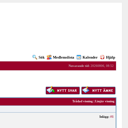
Sök
Medlemslista
Kalender
Hjälp
Nuvarande tid:
20260806, 08:52
Trådad visning
|
Linjär visning
Inlägg:
#1