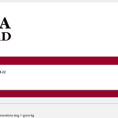
I-22
eralens äng // grusväg