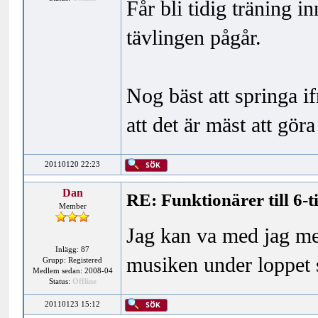
Får bli tidig träning in
tävlingen pågår.
Nog bäst att springa ifr
att det är mäst att göra
20110120 22:23
Dan
RE: Funktionärer till 6-
Member
Jag kan va med jag me
Inlägg: 87
musiken under loppet 
Grupp: Registered
Medlem sedan: 2008-04
Status:
Offline
20110123 15:12