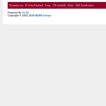
Kontakta oss
|
IF Göta Karlstad
|
Topp
|
Till innehåll
|
Arkiv
|
RSS Syndication
Powered By
MyBB
Copyright © 2002-2026
MyBB Group