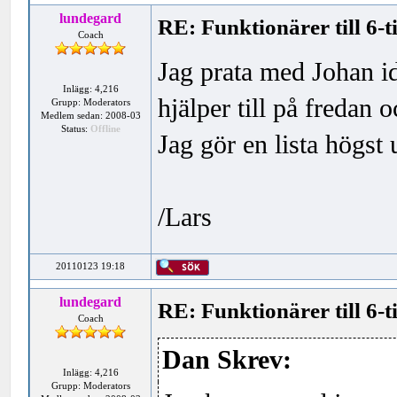
lundegard
RE: Funktionärer till 6-
Coach
Jag prata med Johan i
Inlägg: 4,216
hjälper till på fredan 
Grupp: Moderators
Medlem sedan: 2008-03
Status:
Offline
Jag gör en lista högst 
/Lars
20110123 19:18
lundegard
RE: Funktionärer till 6-
Coach
Dan Skrev:
Inlägg: 4,216
Grupp: Moderators