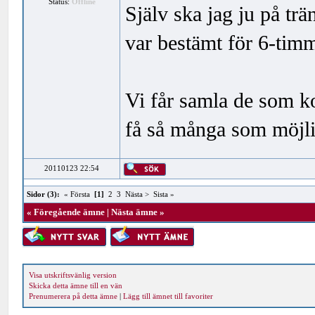
Status:
Offline
Själv ska jag ju på tr
var bestämt för 6-timm
Vi får samla de som k
få så många som möjlig
20110123 22:54
Sidor (3):
« Första
[1]
2
3
Nästa >
Sista »
«
Föregående ämne
|
Nästa ämne
»
Visa utskriftsvänlig version
Skicka detta ämne till en vän
Prenumerera på detta ämne
|
Lägg till ämnet till favoriter