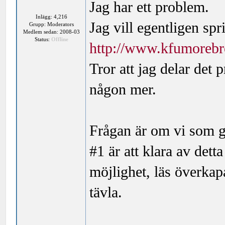
Jag har ett problem.
Inlägg: 4,216
Jag vill egentligen s
Grupp: Moderators
Medlem sedan: 2008-03
Status:
Offline
http://www.kfumorebrof
Tror att jag delar det
någon mer.
Frågan är om vi som g
#1 är att klara av det
möjlighet, läs överkap
tävla.