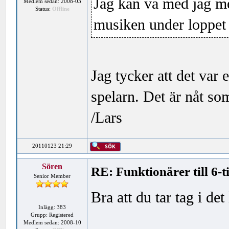
Jag kan va med jag me
Medlem sedan: 2008-03
Status:
Offline
musiken under loppet 
Jag tycker att det var
spelarn. Det är nåt so
/Lars
20110123 21:29
Sören
RE: Funktionärer till 6-
Senior Member
Bra att du tar tag i det
Inlägg: 383
Grupp: Registered
Medlem sedan: 2008-10