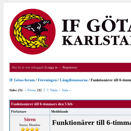
Hej du är inte inloggad (
Logga in
—
Registrera
)
IF Götas forum
/
Föreningen
/
Långdistansarna
/
Funktionärer till 6-timm
Sidor (3):
« Första
[1]
2
3
Nästa >
Sista »
Funktionärer till 6-timmars den 5 feb
Författare
Meddelande
Sören
Funktionärer till 6-timm
Senior Member