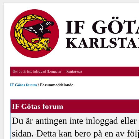
Hej du är inte inloggad (
Logga in
—
Registrera
)
IF Götas forum
/
Forummeddelande
IF Götas forum
Du är antingen inte inloggad eller
sidan. Detta kan bero på en av föl