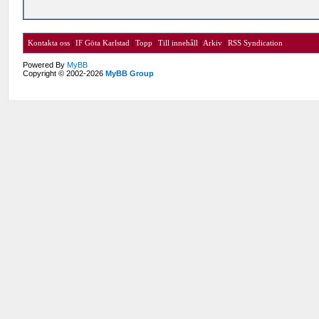
Kontakta oss
|
IF Göta Karlstad
|
Topp
|
Till innehåll
|
Arkiv
|
RSS Syndication
Powered By
MyBB
Copyright © 2002-2026
MyBB Group