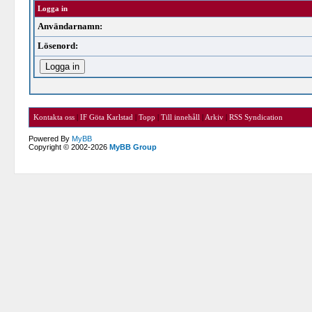
Logga in
Användarnamn:
Lösenord:
Kontakta oss
|
IF Göta Karlstad
|
Topp
|
Till innehåll
|
Arkiv
|
RSS Syndication
Powered By
MyBB
Copyright © 2002-2026
MyBB Group