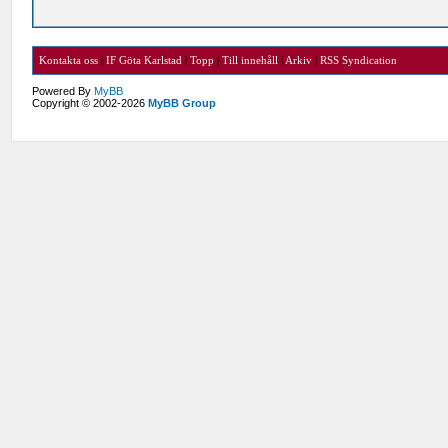
Kontakta oss
|
IF Göta Karlstad
|
Topp
|
Till innehåll
|
Arkiv
|
RSS Syndication
Powered By
MyBB
Copyright © 2002-2026
MyBB Group