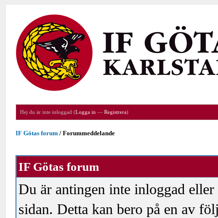
Hej du är inte inloggad (
Logga in
—
Registrera
)
IF Götas forum
/
Forummeddelande
IF Götas forum
Du är antingen inte inloggad eller
sidan. Detta kan bero på en av föl