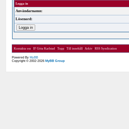
Logga in
Användarnamn:
Lösenord:
Kontakta oss
|
IF Göta Karlstad
|
Topp
|
Till innehåll
|
Arkiv
|
RSS Syndication
Powered By
MyBB
Copyright © 2002-2026
MyBB Group