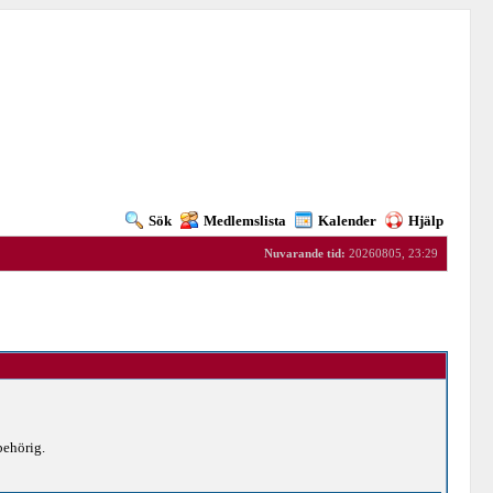
Sök
Medlemslista
Kalender
Hjälp
Nuvarande tid:
20260805, 23:29
behörig.