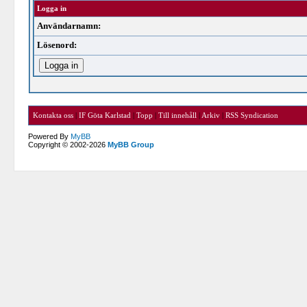
Logga in
Användarnamn:
Lösenord:
Kontakta oss
|
IF Göta Karlstad
|
Topp
|
Till innehåll
|
Arkiv
|
RSS Syndication
Powered By
MyBB
Copyright © 2002-2026
MyBB Group