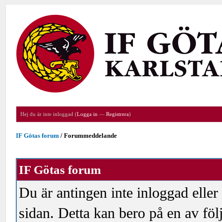
Hej du är inte inloggad (
Logga in
—
Registrera
)
IF Götas forum
/
Forummeddelande
IF Götas forum
Du är antingen inte inloggad eller
sidan. Detta kan bero på en av föl