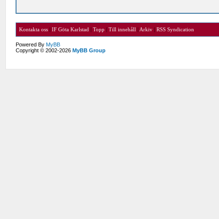
Kontakta oss
|
IF Göta Karlstad
|
Topp
|
Till innehåll
|
Arkiv
|
RSS Syndication
Powered By
MyBB
Copyright © 2002-2026
MyBB Group