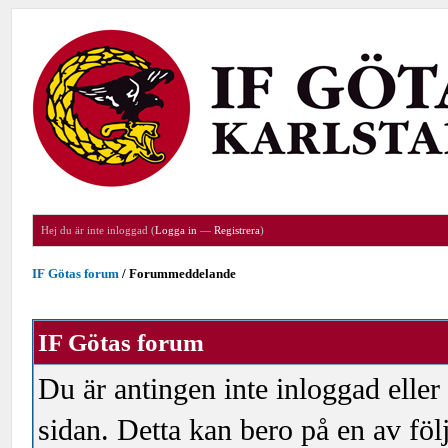
Hej du är inte inloggad (
Logga in
—
Registrera
)
IF Götas forum
/
Forummeddelande
IF Götas forum
Du är antingen inte inloggad eller
sidan. Detta kan bero på en av föl