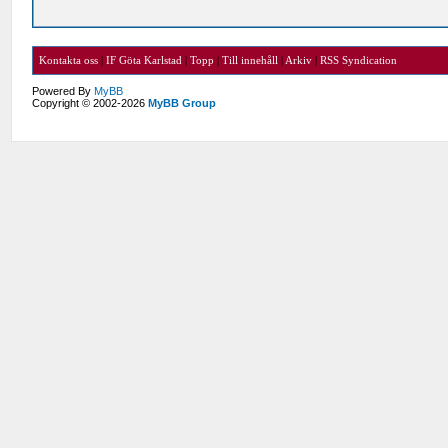
Kontakta oss
|
IF Göta Karlstad
|
Topp
|
Till innehåll
|
Arkiv
|
RSS Syndication
Powered By
MyBB
Copyright © 2002-2026
MyBB Group