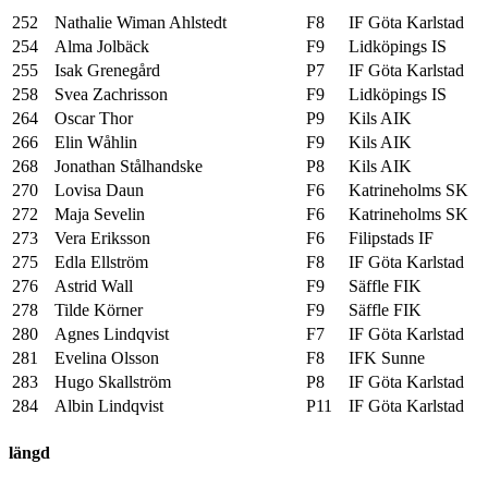
252
Nathalie Wiman Ahlstedt
F8
IF Göta Karlstad
254
Alma Jolbäck
F9
Lidköpings IS
255
Isak Grenegård
P7
IF Göta Karlstad
258
Svea Zachrisson
F9
Lidköpings IS
264
Oscar Thor
P9
Kils AIK
266
Elin Wåhlin
F9
Kils AIK
268
Jonathan Stålhandske
P8
Kils AIK
270
Lovisa Daun
F6
Katrineholms SK
272
Maja Sevelin
F6
Katrineholms SK
273
Vera Eriksson
F6
Filipstads IF
275
Edla Ellström
F8
IF Göta Karlstad
276
Astrid Wall
F9
Säffle FIK
278
Tilde Körner
F9
Säffle FIK
280
Agnes Lindqvist
F7
IF Göta Karlstad
281
Evelina Olsson
F8
IFK Sunne
283
Hugo Skallström
P8
IF Göta Karlstad
284
Albin Lindqvist
P11
IF Göta Karlstad
längd