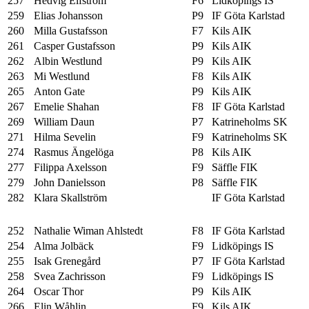
257
Hedvig Elfström
F6
Lidköpings IS
259
Elias Johansson
P9
IF Göta Karlstad
260
Milla Gustafsson
F7
Kils AIK
261
Casper Gustafsson
P9
Kils AIK
262
Albin Westlund
P9
Kils AIK
263
Mi Westlund
F8
Kils AIK
265
Anton Gate
P9
Kils AIK
267
Emelie Shahan
F8
IF Göta Karlstad
269
William Daun
P7
Katrineholms SK
271
Hilma Sevelin
F9
Katrineholms SK
274
Rasmus Ängelöga
P8
Kils AIK
277
Filippa Axelsson
F9
Säffle FIK
279
John Danielsson
P8
Säffle FIK
282
Klara Skallström
IF Göta Karlstad
252
Nathalie Wiman Ahlstedt
F8
IF Göta Karlstad
254
Alma Jolbäck
F9
Lidköpings IS
255
Isak Grenegård
P7
IF Göta Karlstad
258
Svea Zachrisson
F9
Lidköpings IS
264
Oscar Thor
P9
Kils AIK
266
Elin Wåhlin
F9
Kils AIK