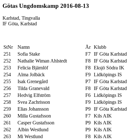
Götas Ungdomskamp 2016-08-13
Karlstad, Tingvalla
IF Göta, Karlstad
StNr
Namn
År
Klubb
251
Sofia Stake
F7
IF Göta Karlstad
252
Nathalie Wiman Ahlstedt
F8
IF Göta Karlstad
253
Felicia Bjärnlöf
F8
Eksjö Södra IK
254
Alma Jolbäck
F9
Lidköpings IS
255
Isak Grenegård
P7
IF Göta Karlstad
256
Tilda Granevald
F8
IF Göta Karlstad
257
Hedvig Elfström
F6
Lidköpings IS
258
Svea Zachrisson
F9
Lidköpings IS
259
Elias Johansson
P9
IF Göta Karlstad
260
Milla Gustafsson
F7
Kils AIK
261
Casper Gustafsson
P9
Kils AIK
262
Albin Westlund
P9
Kils AIK
263
Mi Westlund
F8
Kils AIK