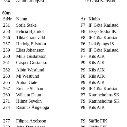
284
Albin Lindqvist
IF Göta Karlstad
60m
StNr
Namn
År
Klubb
251
Sofia Stake
F7
IF Göta Karlstad
253
Felicia Bjärnlöf
F8
Eksjö Södra IK
256
Tilda Granevald
F8
IF Göta Karlstad
257
Hedvig Elfström
F6
Lidköpings IS
259
Elias Johansson
P9
IF Göta Karlstad
260
Milla Gustafsson
F7
Kils AIK
261
Casper Gustafsson
P9
Kils AIK
262
Albin Westlund
P9
Kils AIK
263
Mi Westlund
F8
Kils AIK
265
Anton Gate
P9
Kils AIK
267
Emelie Shahan
F8
IF Göta Karlstad
269
William Daun
P7
Katrineholms SK
271
Hilma Sevelin
F9
Katrineholms SK
274
Rasmus Ängelöga
P8
Kils AIK
277
Filippa Axelsson
F9
Säffle FIK