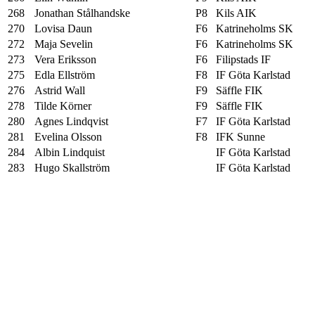
268
Jonathan Stålhandske
P8
Kils AIK
270
Lovisa Daun
F6
Katrineholms SK
272
Maja Sevelin
F6
Katrineholms SK
273
Vera Eriksson
F6
Filipstads IF
275
Edla Ellström
F8
IF Göta Karlstad
276
Astrid Wall
F9
Säffle FIK
278
Tilde Körner
F9
Säffle FIK
280
Agnes Lindqvist
F7
IF Göta Karlstad
281
Evelina Olsson
F8
IFK Sunne
284
Albin Lindquist
IF Göta Karlstad
283
Hugo Skallström
IF Göta Karlstad