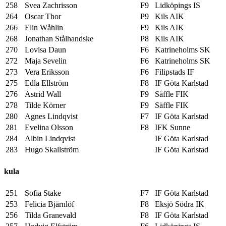
258
Svea Zachrisson
F9
Lidköpings IS
264
Oscar Thor
P9
Kils AIK
266
Elin Wåhlin
F9
Kils AIK
268
Jonathan Stålhandske
P8
Kils AIK
270
Lovisa Daun
F6
Katrineholms SK
272
Maja Sevelin
F6
Katrineholms SK
273
Vera Eriksson
F6
Filipstads IF
275
Edla Ellström
F8
IF Göta Karlstad
276
Astrid Wall
F9
Säffle FIK
278
Tilde Körner
F9
Säffle FIK
280
Agnes Lindqvist
F7
IF Göta Karlstad
281
Evelina Olsson
F8
IFK Sunne
284
Albin Lindqvist
IF Göta Karlstad
283
Hugo Skallström
IF Göta Karlstad
kula
251
Sofia Stake
F7
IF Göta Karlstad
253
Felicia Bjärnlöf
F8
Eksjö Södra IK
256
Tilda Granevald
F8
IF Göta Karlstad