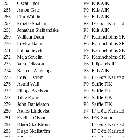
264
Oscar Thor
P9
Kils AIK
265
Anton Gate
P9
Kils AIK
266
Elin Wåhlin
F9
Kils AIK
267
Emelie Shahan
F8
IF Göta Karlstad
268
Jonathan Stålhandske
P8
Kils AIK
269
William Daun
P7
Katrineholms SK
270
Lovisa Daun
F6
Katrineholms SK
271
Hilma Sevelin
F9
Katrineholms SK
272
Maja Sevelin
F6
Katrineholms SK
273
Vera Eriksson
F6
Filipstads IF
274
Rasmus Ängelöga
P8
Kils AIK
275
Edla Ellström
F8
IF Göta Karlstad
276
Astrid Wall
F9
Säffle FIK
277
Filippa Axelsson
F9
Säffle FIK
278
Tilde Körner
F9
Säffle FIK
279
John Danielsson
P8
Säffle FIK
280
Agnes Lindqvist
F7
IF Göta Karlstad
281
Evelina Olsson
F8
IFK Sunne
282
Klara Skallström
IF Göta Karlstad
283
Hugo Skallström
IF Göta Karlstad