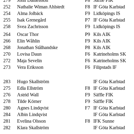
279
John Danielsson
P8
Säffle FIK
252
Nathalie Wiman Ahlstedt
F8
IF Göta Karlstad
254
Alma Jolbäck
F9
Lidköpings IS
255
Isak Grenegård
P7
IF Göta Karlstad
258
Svea Zachrisson
F9
Lidköpings IS
264
Oscar Thor
P9
Kils AIK
266
Elin Wåhlin
F9
Kils AIK
268
Jonathan Stålhandske
P8
Kils AIK
270
Lovisa Daun
F6
Katrineholms SK
272
Maja Sevelin
F6
Katrineholms SK
273
Vera Eriksson
F6
Filipstads IF
283
Hugo Skallström
IF Göta Karlstad
275
Edla Ellström
F8
IF Göta Karlstad
276
Astrid Wall
F9
Säffle FIK
278
Tilde Körner
F9
Säffle FIK
280
Agnes Lindqvist
F7
IF Göta Karlstad
284
Albin Lindqvist
IF Göta Karlstad
281
Evelina Olsson
F8
IFK Sunne
282
Klara Skallström
IF Göta Karlstad