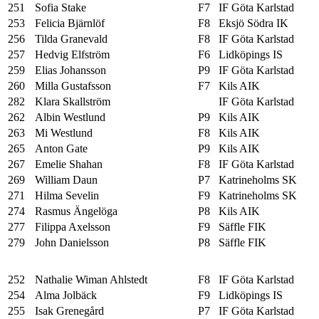
251
Sofia Stake
F7
IF Göta Karlstad
253
Felicia Bjärnlöf
F8
Eksjö Södra IK
256
Tilda Granevald
F8
IF Göta Karlstad
257
Hedvig Elfström
F6
Lidköpings IS
259
Elias Johansson
P9
IF Göta Karlstad
260
Milla Gustafsson
F7
Kils AIK
282
Klara Skallström
IF Göta Karlstad
262
Albin Westlund
P9
Kils AIK
263
Mi Westlund
F8
Kils AIK
265
Anton Gate
P9
Kils AIK
267
Emelie Shahan
F8
IF Göta Karlstad
269
William Daun
P7
Katrineholms SK
271
Hilma Sevelin
F9
Katrineholms SK
274
Rasmus Ängelöga
P8
Kils AIK
277
Filippa Axelsson
F9
Säffle FIK
279
John Danielsson
P8
Säffle FIK
252
Nathalie Wiman Ahlstedt
F8
IF Göta Karlstad
254
Alma Jolbäck
F9
Lidköpings IS
255
Isak Grenegård
P7
IF Göta Karlstad