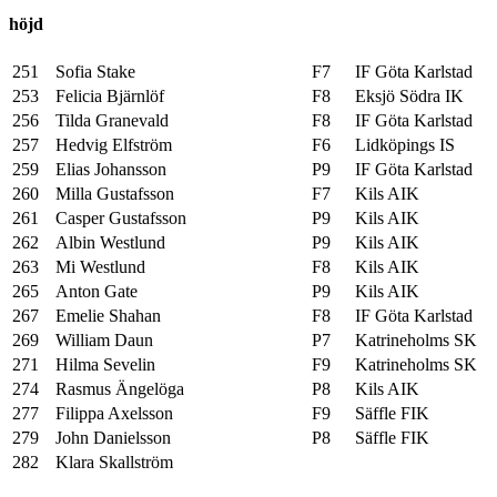
höjd
251
Sofia Stake
F7
IF Göta Karlstad
253
Felicia Bjärnlöf
F8
Eksjö Södra IK
256
Tilda Granevald
F8
IF Göta Karlstad
257
Hedvig Elfström
F6
Lidköpings IS
259
Elias Johansson
P9
IF Göta Karlstad
260
Milla Gustafsson
F7
Kils AIK
261
Casper Gustafsson
P9
Kils AIK
262
Albin Westlund
P9
Kils AIK
263
Mi Westlund
F8
Kils AIK
265
Anton Gate
P9
Kils AIK
267
Emelie Shahan
F8
IF Göta Karlstad
269
William Daun
P7
Katrineholms SK
271
Hilma Sevelin
F9
Katrineholms SK
274
Rasmus Ängelöga
P8
Kils AIK
277
Filippa Axelsson
F9
Säffle FIK
279
John Danielsson
P8
Säffle FIK
282
Klara Skallström