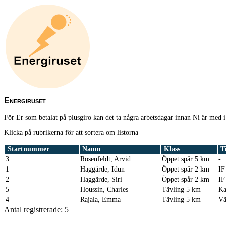
Energiruset
För Er som betalat på plusgiro kan det ta några arbetsdagar innan Ni är med i 
Klicka på rubrikerna för att sortera om listorna
Startnummer
Namn
Klass
T
3
Rosenfeldt, Arvid
Öppet spår 5 km
-
1
Haggärde, Idun
Öppet spår 2 km
IF
2
Haggärde, Siri
Öppet spår 2 km
IF
5
Houssin, Charles
Tävling 5 km
Ka
4
Rajala, Emma
Tävling 5 km
Vä
Antal registrerade: 5